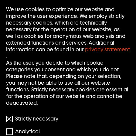
Go
We use cookies to optimize our website and
Op
Clo
to
Me
Me
improve the user experience. We employ strictly
home
necessary cookies, which are technically
page
necessary for the operation of our website, as
of
well as cookies for anonymous web analysis and
Sammlung
extended functions and services. Additional
Goetz
information can be found in our
privacy statement
.
As the user, you decide to which cookie
categories you consent and which you do not.
Please note that, depending on your selection,
you may not be able to use all our website
functions. Strictly necessary cookies are essential
for the operation of our website and cannot be
deactivated.
Strictly necessary
Analytical