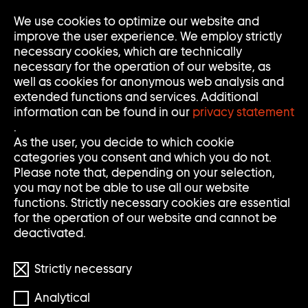
Go
We use cookies to optimize our website and
Op
Clo
to
Me
Me
improve the user experience. We employ strictly
home
necessary cookies, which are technically
page
necessary for the operation of our website, as
of
well as cookies for anonymous web analysis and
Sammlung
extended functions and services. Additional
Goetz
information can be found in our
privacy statement
.
As the user, you decide to which cookie
categories you consent and which you do not.
Please note that, depending on your selection,
you may not be able to use all our website
functions. Strictly necessary cookies are essential
for the operation of our website and cannot be
deactivated.
Strictly necessary
Analytical