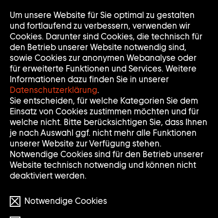
Zur
Um unsere Website für Sie optimal zu gestalten
Nav
Nav
Startseite
auf
zuk
und fortlaufend zu verbessern, verwenden wir
der
Cookies. Darunter sind Cookies, die technisch für
Sammlung
den Betrieb unserer Website notwendig sind,
Goetz
sowie Cookies zur anonymen Webanalyse oder
für erweiterte Funktionen und Services. Weitere
Informationen dazu finden Sie in unserer
Datenschutzerklärung
.
Sie entscheiden, für welche Kategorien Sie dem
Einsatz von Cookies zustimmen möchten und für
welche nicht. Bitte berücksichtigen Sie, dass Ihnen
je nach Auswahl ggf. nicht mehr alle Funktionen
unserer Website zur Verfügung stehen.
Notwendige Cookies sind für den Betrieb unserer
Website technisch notwendig und können nicht
deaktiviert werden.
Notwendige Cookies
© Thomas Schütte/VG BILD-KUNST Bonn