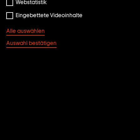
Webstatistik
Eingebettete Videoinhalte
Alle auswählen
Auswahl bestätigen
Andreas Hofer Andy Hope 1930
ANDREAS HOFER
ANDY HOPE 1930
Beiträge von Ingvild Goetz, Stephan Urbaschek,