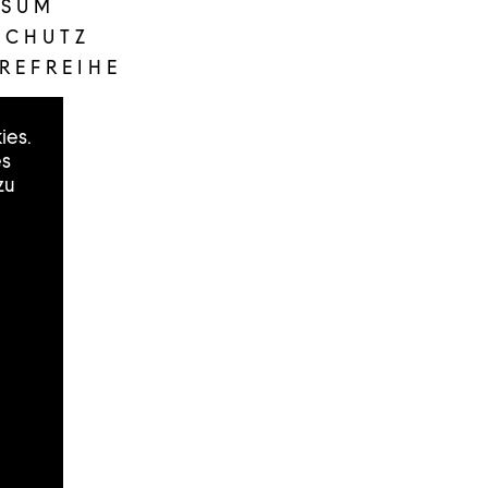
SSUM
SCHUTZ
REFREIHE
ies.
es
zu