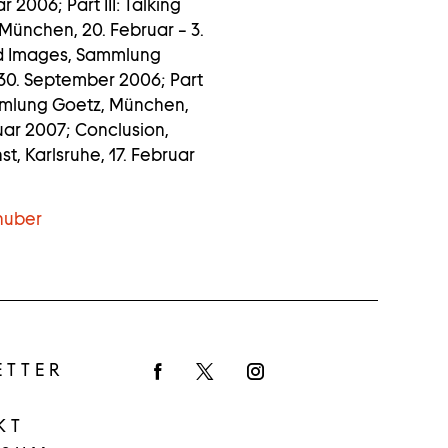
 2006; Part III: Talking
München, 20. Februar – 3.
ed Images, Sammlung
 30. September 2006; Part
ammlung Goetz, München,
uar 2007; Conclusion,
, Karlsruhe, 17. Februar
huber
ETTER
Facebook
Twitter
Instagram
KT