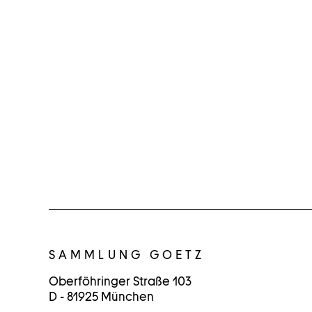
K
O
SAMMLUNG GOETZ
N
Oberföhringer Straße 103
D - 81925 München
T