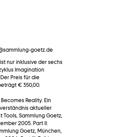
nfo@sammlung-goetz.de
ist nur inklusive der sechs
zyklus Imagination
Der Preis für die
eträgt € 350,00.
 Becomes Reality. Ein
verständnis aktueller
nt Tools, Sammlung Goetz,
ember 2005. Part II:
ammlung Goetz, München,