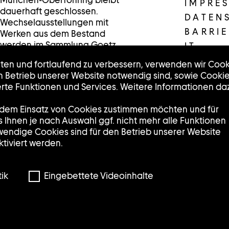
München-Oberföhring bleibt
IMPRE
dauerhaft geschlossen.
DATEN
Wechselausstellungen mit
BARRIE
Werken aus dem Bestand
werden im Sammlung Goetz
IT
/Schaufenster in der
lten und fortlaufend zu verbessern, verwenden wir Cook
Münchner Innenstadt
en Betrieb unserer Website notwendig sind, sowie Cooki
präsentiert.
te Funktionen und Services. Weitere Informationen da
Dienstag, Mittwoch und
Freitag: 12:00 – 18:00 Uhr
e dem Einsatz von Cookies zustimmen möchten und für
Donnerstag: 14:00 – 20:00
ss Ihnen je nach Auswahl ggf. nicht mehr alle Funktionen
Uhr
wendige Cookies sind für den Betrieb unserer Website
Samstag: 11:00 – 17:00 Uhr
tiviert werden.
Sonntag und Montag:
geschlossen
ik
Eingebettete Videoinhalte
/Schaufenster
Pacellistraße 5
80333 München