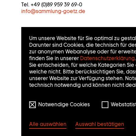
Tel. +49 (0)89 959 39 69-0
A
info
@
sammlung-goetz.de
K
T
Um unsere Website für Sie optimal zu gesta
I
Darunter sind Cookies, die technisch für d
zur anonymen Webanalyse oder für erweiter
N
finden Sie in unserer
Datenschutzerklärung
.
Sie entscheiden, für welche Kategorien Si
F
welche nicht. Bitte berücksichtigen Sie, da
unserer Website zur Verfügung stehen. Not
O
technisch notwendig und können nicht deak
R
M
Notwendige Cookies
Webstatist
A
Alle auswählen
Auswahl bestätigen
T