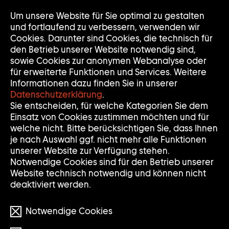
Zur
Um unsere Website für Sie optimal zu gestalten
Nav
Nav
Startseite
auf
zuk
und fortlaufend zu verbessern, verwenden wir
der
Cookies. Darunter sind Cookies, die technisch für
Sammlung
den Betrieb unserer Website notwendig sind,
Goetz
sowie Cookies zur anonymen Webanalyse oder
für erweiterte Funktionen und Services. Weitere
Informationen dazu finden Sie in unserer
Datenschutzerklärung
.
Sie entscheiden, für welche Kategorien Sie dem
Einsatz von Cookies zustimmen möchten und für
welche nicht. Bitte berücksichtigen Sie, dass Ihnen
je nach Auswahl ggf. nicht mehr alle Funktionen
unserer Website zur Verfügung stehen.
Notwendige Cookies sind für den Betrieb unserer
Website technisch notwendig und können nicht
deaktiviert werden.
Notwendige Cookies
© Elmgreen & Dragset/VG BILD-KUNST Bonn