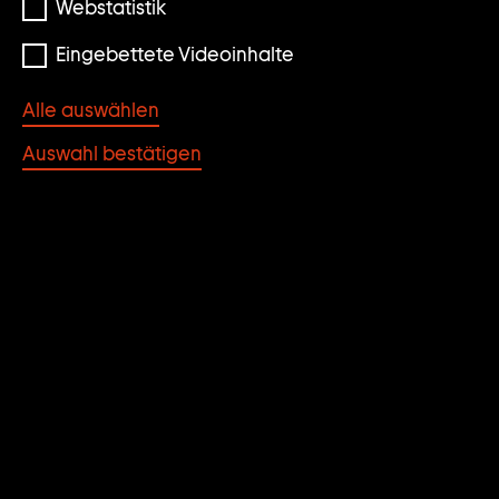
Webstatistik
Eingebettete Videoinhalte
Alle auswählen
Auswahl bestätigen
All the world’s a stage. Works from the Goetz Collection
ALL THE WORLD’S A
STAGE. WORKS FROM
THE GOETZ
COLLECTION
Matthew Barney, Candice Breitz, Janet Cardiff &