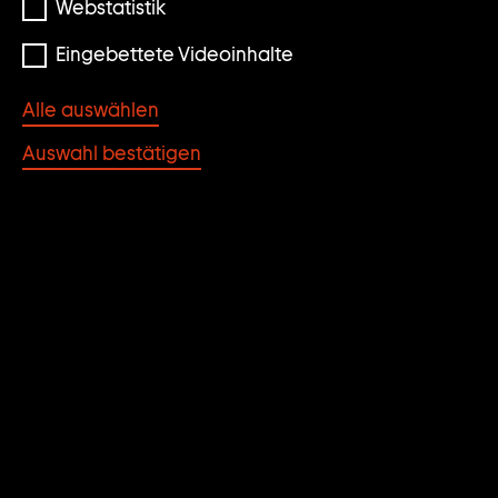
Webstatistik
Eingebettete Videoinhalte
Alle auswählen
Auswahl bestätigen
Die Wohltat der Kunst
DIE WOHLTAT DER
KUNST
POST/FEMINISTISCHE
POSITIONEN DER
NEUNZIGER JAHRE AUS