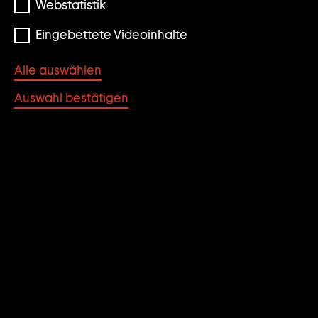
Webstatistik
Eingebettete Videoinhalte
Alle auswählen
Auswahl bestätigen
Flora. Teresa Hubbard / Alexander Birchler
FLORA. TERESA
HUBBARD/ALEXANDER
BIRCHLER