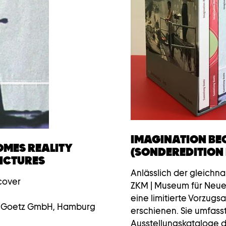
IMAGINATION BE
OMES REALITY
(SONDEREDITION 
PICTURES
Anlässlich der gleichn
cover
ZKM | Museum für Neue K
eine limitierte Vorzug
ld Goetz GmbH, Hamburg
erschienen. Sie umfasst
Ausstellungskataloge d