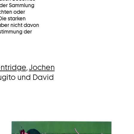
n der Sammlung
ichten oder
Die starken
 aber nicht davon
estimmung der
entridge
,
Jochen
Sugito und David
Bild