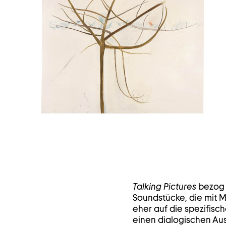
in
einem
Leuchtkasten
öffnen
Talking Pictures
bezog s
Soundstücke, die mit M
eher auf die spezifisc
einen dialogischen Aus