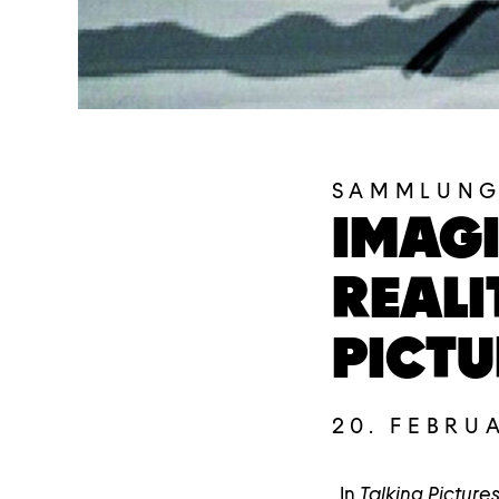
SAMMLUNG
IMAG
REALIT
PICTU
20. FEBRU
„In
Talking Picture