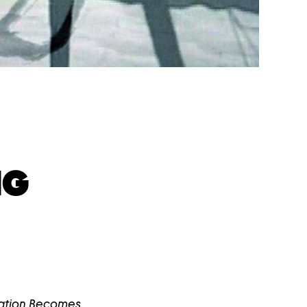
NG
ation Becomes