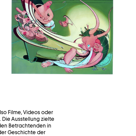
in
einem
Leuchtkasten
öffnen
lso Filme, Videos oder
Die Ausstellung zielte
 den Betrachtenden in
 der Geschichte der