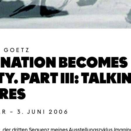
 GOETZ
INATION BECOMES
Y. PART III: TALKI
RES
AR
–
3. JUNI 2006
s
, der dritten Sequenz meines Ausstellungszyklus
Imagin