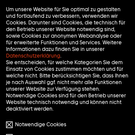
Zur
Um unsere Website für Sie optimal zu gestalten
Nav
Nav
Startseite
auf
zuk
und fortlaufend zu verbessern, verwenden wir
der
Cookies. Darunter sind Cookies, die technisch für
Sammlung
den Betrieb unserer Website notwendig sind,
Goetz
sowie Cookies zur anonymen Webanalyse oder
für erweiterte Funktionen und Services. Weitere
Informationen dazu finden Sie in unserer
Datenschutzerklärung
.
Sie entscheiden, für welche Kategorien Sie dem
Einsatz von Cookies zustimmen möchten und für
welche nicht. Bitte berücksichtigen Sie, dass Ihnen
je nach Auswahl ggf. nicht mehr alle Funktionen
unserer Website zur Verfügung stehen.
Notwendige Cookies sind für den Betrieb unserer
Website technisch notwendig und können nicht
deaktiviert werden.
© Nathalie Djurberg & Hans Berg/VG BILD KUNST Bonn,
Notwendige Cookies
photo: Dominik Dittberner